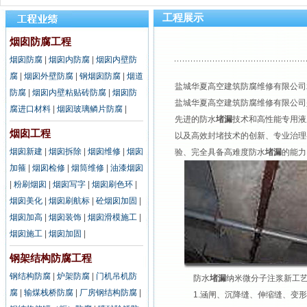
工程展示
烟囱防腐工程
烟囱防腐
|
烟囱内防腐
|
烟囱内壁防
腐
|
烟囱外壁防腐
|
钢烟囱防腐
|
烟道
盐城华夏高空建筑防腐维修有限公司
防腐
|
烟囱内壁粘贴砖防腐
|
烟囱防
盐城华夏高空建筑防腐维修有限公司
腐进口材料
|
烟囱玻璃鳞片防腐
|
先进的防水
堵漏
技术和高性能专用液
烟囱工程
以及高效封堵技术的创新、专业治理
烟囱新建
|
烟囱拆除
|
烟囱维修
|
烟囱
验、完全具备高难度防水
堵漏
的能力
加箍
|
烟囱检修
|
烟筒维修
|
油漆烟囱
|
粉刷烟囱
|
烟囱写字
|
烟囱刷色环
|
烟囱美化
|
烟囱刷航标
|
砼烟囱加固
|
烟囱加高
|
烟囱装饰
|
烟囱滑模施工
|
烟囱施工
|
烟囱加固
|
钢架结构防腐工程
钢结构防腐
|
炉架防腐
|
门机吊机防
防水
堵漏
纳米微分子注浆新工
腐
|
输煤栈桥防腐
|
厂房钢结构防腐
|
1.涵闸、沉降缝、伸缩缝、变形