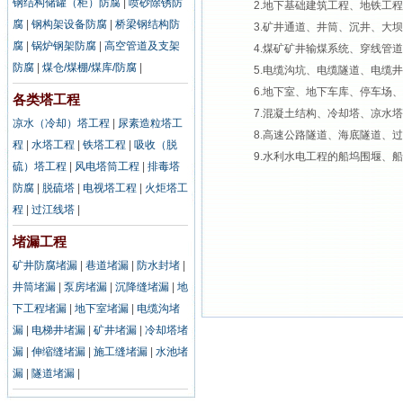
钢结构储罐（柜）防腐
|
喷砂除锈防
2.地下基础建筑工程、地铁工程
腐
|
钢构架设备防腐
|
桥梁钢结构防
3.矿井通道、井筒、沉井、大坝
腐
|
锅炉钢架防腐
|
高空管道及支架
4.煤矿矿井输煤系统、穿线管道
防腐
|
煤仓/煤棚/煤库/防腐
|
5.电缆沟坑、电缆隧道、电缆井
6.地下室、地下车库、停车场、
各类塔工程
7.混凝土结构、冷却塔、凉水塔
凉水（冷却）塔工程
|
尿素造粒塔工
8.高速公路隧道、海底隧道、过
程
|
水塔工程
|
铁塔工程
|
吸收（脱
9.水利水电工程的船坞围堰、船
硫）塔工程
|
风电塔筒工程
|
排毒塔
防腐
|
脱硫塔
|
电视塔工程
|
火炬塔工
程
|
过江线塔
|
堵漏工程
矿井防腐堵漏
|
巷道堵漏
|
防水封堵
|
井筒堵漏
|
泵房堵漏
|
沉降缝堵漏
|
地
下工程堵漏
|
地下室堵漏
|
电缆沟堵
漏
|
电梯井堵漏
|
矿井堵漏
|
冷却塔堵
漏
|
伸缩缝堵漏
|
施工缝堵漏
|
水池堵
漏
|
隧道堵漏
|